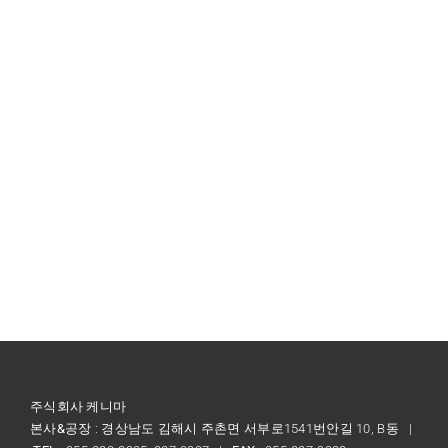
주식회사 케니마
본사&공장
: 경상남도 김해시 주촌면 서부로1541번안길 10, B동 |