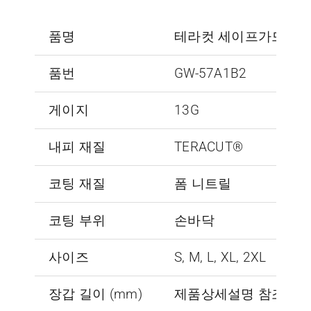
품명
테라컷 세이프가드 TKF-
품번
GW-57A1B2
게이지
13G
내피 재질
TERACUT®
코팅 재질
폼 니트릴
코팅 부위
손바닥
사이즈
S, M, L, XL, 2XL
장갑 길이 (mm)
제품상세설명 참조