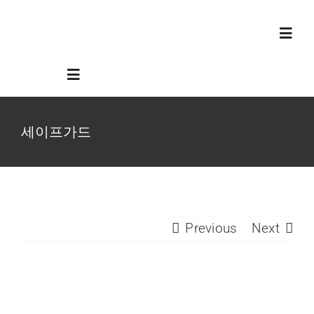
콘
텐
Toggl
츠
Navig
로
Toggle
회사소개
Navigation
건
너
세이프가드
KR
제품안내
뛰
기
EN
기술정보
Previous
Next
고객지원