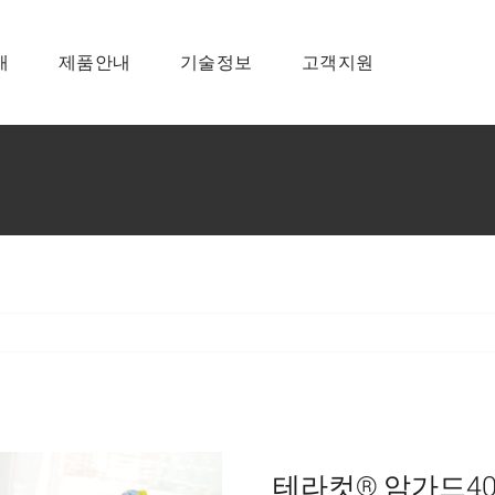
개
제품안내
기술정보
고객지원
테라컷® 암가드4