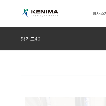
콘
텐
회사소
츠
로
건
암가드40
너
뛰
기